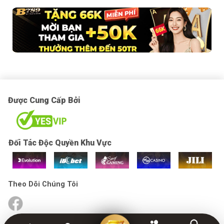
Được Cung Cấp Bởi
Đối Tác Độc Quyền Khu Vực
Theo Dõi Chúng Tôi